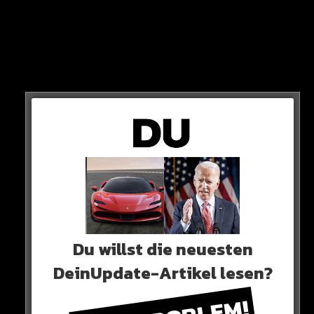
SIE WARNT
„An alle Frauen hier: Lasst euch bitte KEINE Implantate aus
Silikon in den Hintern pflanzen. Ihr könnt krank werden und
sogar sterben“
Du willst die neuesten
DeinUpdate-Artikel lesen?