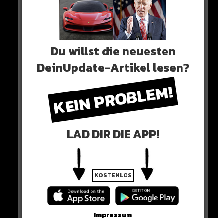
Du willst die neuesten
DeinUpdate-Artikel lesen?
KEIN PROBLEM!
LAD DIR DIE APP!
KOSTENLOS
Impressum