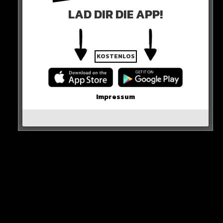
LAD DIR DIE APP!
KOSTENLOS
Impressum