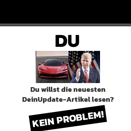
Du willst die neuesten
TATEMENT
DeinUpdate-Artikel lesen?
e, live 2 live, Freestyle. Ganz große Veranstaltung in
KEIN PROBLEM!
isch zu legen…