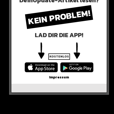
DeinUpdate-Artikel lesen?
KEIN PROBLEM!
In den vergangenen Livestreams haben nämlich die
Fans bereits mehrfach betont, dass Flick nicht mehr die
richtige Wahl für unsere DFB-Elf ist…
LAD DIR DIE APP!
HIER SEHT IHR ES
KOSTENLOS
Impressum
0 COMMENTS
Neues Artikel