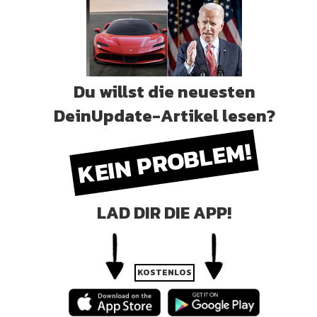
nungszeit.
Du willst die neuesten
DeinUpdate-Artikel lesen?
KEIN PROBLEM!
LAD DIR DIE APP!
KOSTENLOS