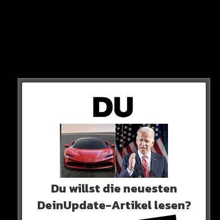
gewinnt heute?
Es ist das nächste Top-Duell mit deutscher Beteiligung:
Um 21 Uhr spielt Dortmund gegen Chelsea (live auf
DAZN)! Doch wer gewinnt das Hinspiel im CL-
Achtelfinale?
0 COMMENTS
Neues Artikel
Du willst die neuesten
DeinUpdate-Artikel lesen?
Alle Rap-Songs die heute