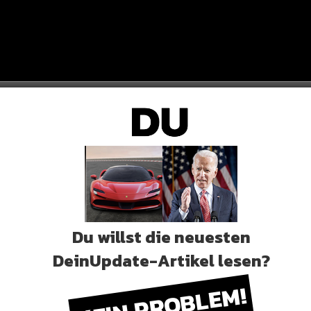
Du willst die neuesten
DeinUpdate-Artikel lesen?
h Samra ein fettes Paket geschenkt. Scheint so, als
KEIN PROBLEM!
verstehen!