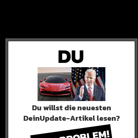
ELO & ABDI
hrap-Veteranen, dass es fast zu einem Signing von
lso vor dem Durchbruch.
Du willst die neuesten
DeinUpdate-Artikel lesen?
TATEMENT