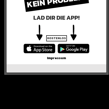
KEIN PROBLEM!
ast bei uns gesigned. Und wir haben damals ein Video
ociv‘. Das Lied wird jetzt auf ‚Habeebee 2‘, auf dem
LAD DIR DIE APP!
ei Signings sollten damals auf einmal präsentiert werden.
m hatte“
KOSTENLOS
Impressum
s verlaufen wäre, wenn er damals bei 385i