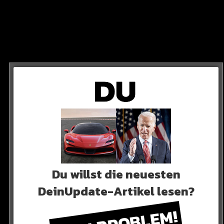
SKIMS
i B ab sofort das neueste Modell für ihre „Skims“-
Du willst die neuesten
DeinUpdate-Artikel lesen?