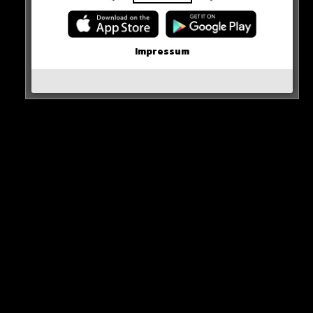
Neue iPhone-Funktion rettet DEIN Geld!
Erste Wahl-Umfrage nach den Demos!
Impressum
Karim Benzema vor Rückkehr nach Europa?
Inter Mailand holt den Titel!
Olaf beantwortet Fan-Fragen!