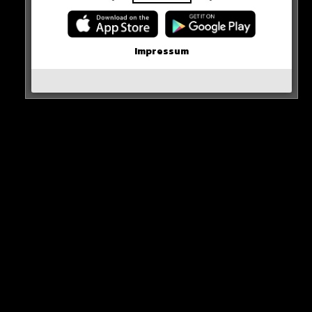
Neue iPhone-Funktion rettet DEIN Geld!
Erste Wahl-Umfrage nach den Demos!
Impressum
Karim Benzema vor Rückkehr nach Europa?
Inter Mailand holt den Titel!
Olaf beantwortet Fan-Fragen!