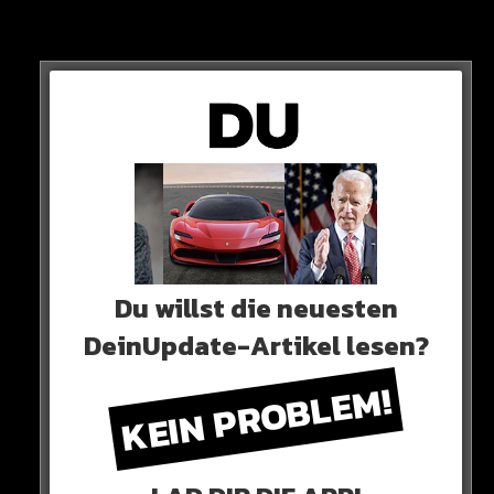
Neues Artikel
Alle Rap-Songs die heute
erschienen sind!
Du willst die neuesten
DeinUpdate-Artikel lesen?
KEIN PROBLEM!
WICHTIGE NACHRICHT!
Neueste Beiträge