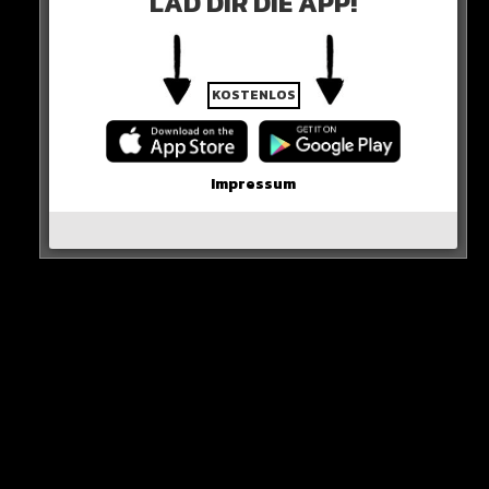
LAD DIR DIE APP!
Alle Rap-Songs die heute
erschienen sind!
KOSTENLOS
Impressum
WICHTIGE NACHRICHT!
Neue iPhone-Funktion rettet DEIN Geld!
Erste Wahl-Umfrage nach den Demos!
Karim Benzema vor Rückkehr nach Europa?
Inter Mailand holt den Titel!
Olaf beantwortet Fan-Fragen!