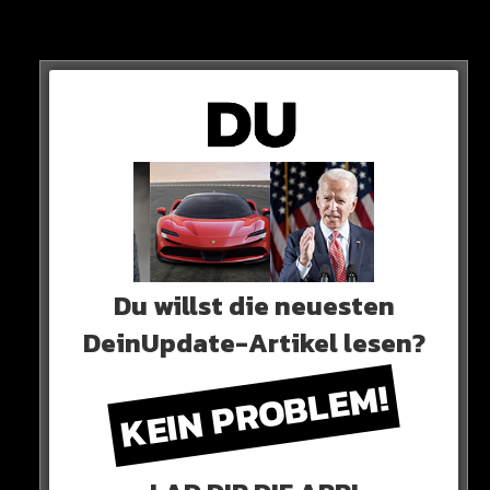
Neues Artikel
Alle Rap-Songs die heute
erschienen sind!
Du willst die neuesten
DeinUpdate-Artikel lesen?
KEIN PROBLEM!
WICHTIGE NACHRICHT!
Neueste Beiträge