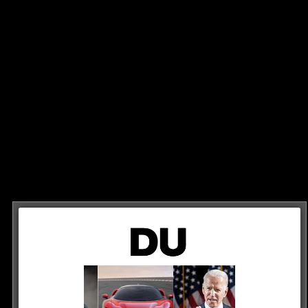
4 JAHREN AGO
EISPAIN
/
MANUELLSEN
/
RUA
/
WISSENSWERTES
Beef ist beendet!
Ende 2020 drohte der Streit zwischen PA Sports und Manuellsen zu eskalieren. Während des Beefs hat sich auch PAs Künstlerin Rua in die Angelegenheit eingemischt. Nun gibt es...