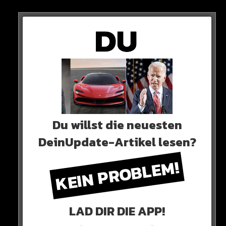
Neues Artikel
Alle Rap-Songs die heute
erschienen sind!
Du willst die neuesten
DeinUpdate-Artikel lesen?
WICHTIGE NACHRICHT!
KEIN PROBLEM!
Neueste Beiträge
LAD DIR DIE APP!
Alle Rap-Songs die heute