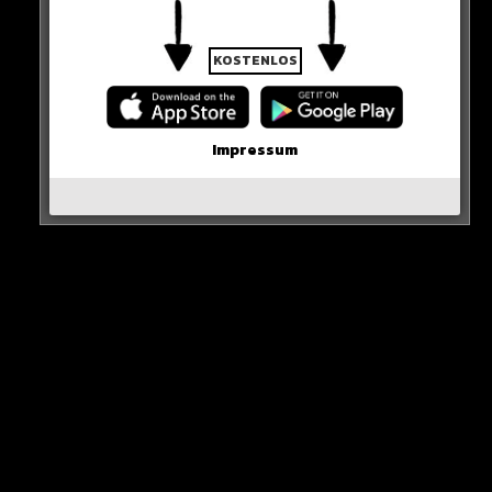
erschienen sind!
KOSTENLOS
WICHTIGE NACHRICHT!
Impressum
Neue iPhone-Funktion rettet DEIN Geld!
Erste Wahl-Umfrage nach den Demos!
Karim Benzema vor Rückkehr nach Europa?
Inter Mailand holt den Titel!
Olaf beantwortet Fan-Fragen!