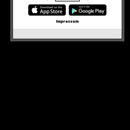
Neue iPhone-Funktion rettet DEIN Geld!
Erste Wahl-Umfrage nach den Demos!
Impressum
Karim Benzema vor Rückkehr nach Europa?
Inter Mailand holt den Titel!
Olaf beantwortet Fan-Fragen!