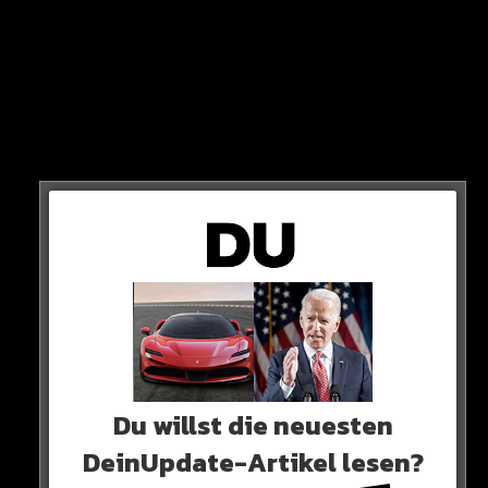
DEUTSCHLANDPAKT
Scholz will mit dem Pakt verschiedene Punkte angehen
und so für deutlich mehr Schnelligkeit in vielen
Belangen sorgen.
BÜROKRATIE, DIGITALISIERUNG
Aber eben auch irreguläre Migration. Dieser Punkt ist
für die CDU besonders wichtig.
Du willst die neuesten
DeinUpdate-Artikel lesen?