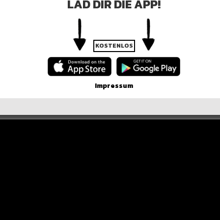
LAD DIR DIE APP!
KOSTENLOS
Impressum