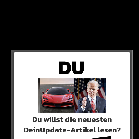
kommt heute weiter?
Im Hinspiel holte sich Dortmund einen 1:0-Sieg gegen
die Engländer. Heute geht es im Rückspiel in London
(21 Uhr, Amazon Prime) um alles! Wer kommt ins
Viertelfinale der CL: Chelsea oder BVB?
0 COMMENTS
Neues Artikel
Du willst die neuesten
DeinUpdate-Artikel lesen?
Alle Rap-Songs die heute