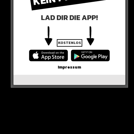
LAD DIR DIE APP!
KOSTENLOS
Impressum