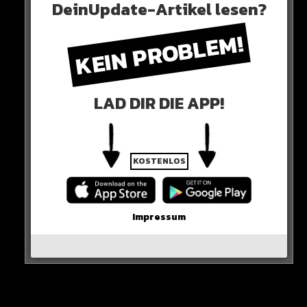
DeinUpdate-Artikel lesen?
Ruhe in Frieden.
KEIN PROBLEM!
HIER SEHT IHR ES
Blumen und Kerzen für Franz
#Beckenbauer
an
LAD DIR DIE APP!
der Geschäftsstelle des
@FCBayern
an der
Säbener Straße.
#FCBayern
pic.twitter.com/VaI8Z3ABnz
KOSTENLOS
— Maximilian Koch (@_kochmaximilian)
January
9, 2024
Impressum
0 COMMENTS