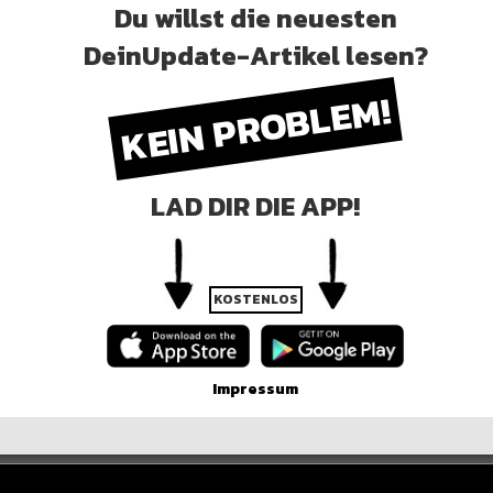
Du willst die neuesten
DeinUpdate-Artikel lesen?
KEIN PROBLEM!
LAD DIR DIE APP!
KOSTENLOS
Impressum
3. AUGSUT