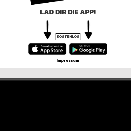
LAD DIR DIE APP!
KOSTENLOS
Impressum