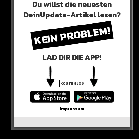
Du willst die neuesten
DeinUpdate-Artikel lesen?
KEIN PROBLEM!
LAD DIR DIE APP!
KOSTENLOS
Impressum