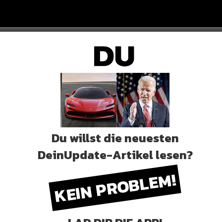
Du willst die neuesten
rau verewigt!
DeinUpdate-Artikel lesen?
 SEHT IHR ES
KEIN PROBLEM!