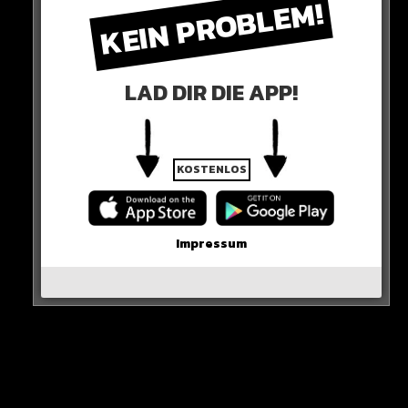
KEIN PROBLEM!
Und wie heisst der kleine Racker?
ROME ASTON!
LAD DIR DIE APP!
Ein ausgefallener Name, der den Sohn von Michael
Wendler und Laura nun sein Leben lang begleiten wird.
KOSTENLOS
ALLES GUTE!
0 COMMENTS
Impressum
Neues Artikel
Alle Rap-Songs die heute