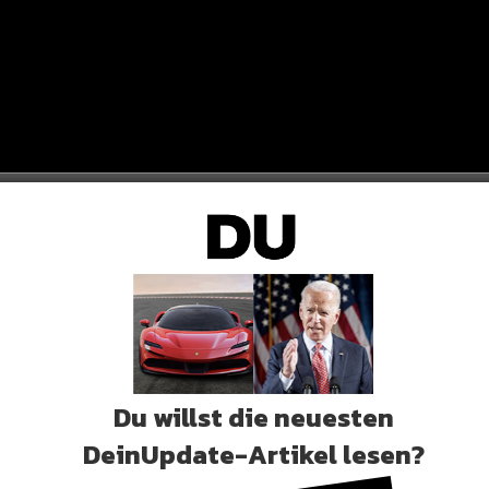
GRUND
rund der Trennung ist.
Du willst die neuesten
DeinUpdate-Artikel lesen?