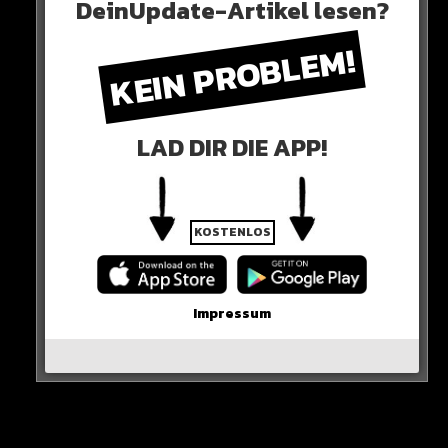
DeinUpdate-Artikel lesen?
RUHE IN FRIEDEN!
KEIN PROBLEM!
HIER DIE QUELLE
Richard Belzer, the longtime stand-up comedian
LAD DIR DIE APP!
who became one of TV’s most indelible
detectives as John Munch in “Homicide: Life on
the Street” and “Law & Order: SVU,” has died. He
KOSTENLOS
was 78
https://t.co/g5ARi9euj2
— TIME (@TIME)
February 20, 2023
Impressum
0 COMMENTS