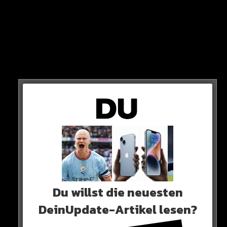
Jahres!
Keiner hat 2023 besser gehalten. ER ist Welt-Torhüter
des Jahres. Weil er mit ManCity das Triple holte…
Glückwunsch Ederson!
0 COMMENTS
Neues Artikel
Du willst die neuesten
DeinUpdate-Artikel lesen?
Alle Rap-Songs die heute