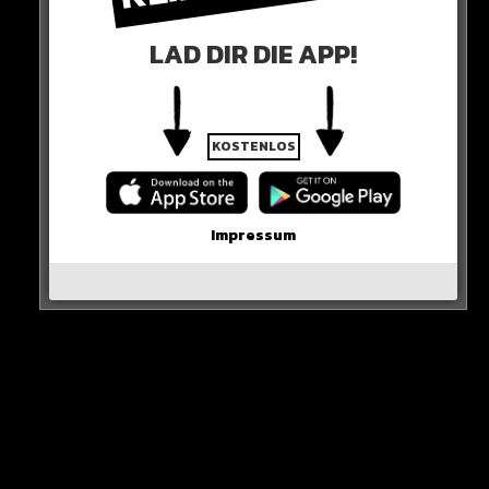
Weltfußballer-Gala.
LAD DIR DIE APP!
Und sie bestrafen Ronaldo für das frühe WM-Aus und
den Wechsel nach Saudi-Arabien…
KOSTENLOS
0 COMMENTS
Impressum
Neues Artikel
Alle Rap-Songs die heute
erschienen sind!
WICHTIGE NACHRICHT!