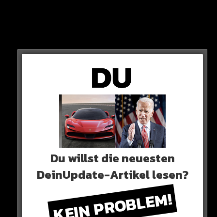
Trotzdem bleibt Cristiano ein großartiger Spieler“
So die deutliche Begründung von Chefredakteur
Vincent Garcia.
Du willst die neuesten
DeinUpdate-Artikel lesen?
WM-AUS
KEIN PROBLEM!
Die französische Zeitschrift veranstaltet jedes Jahr die