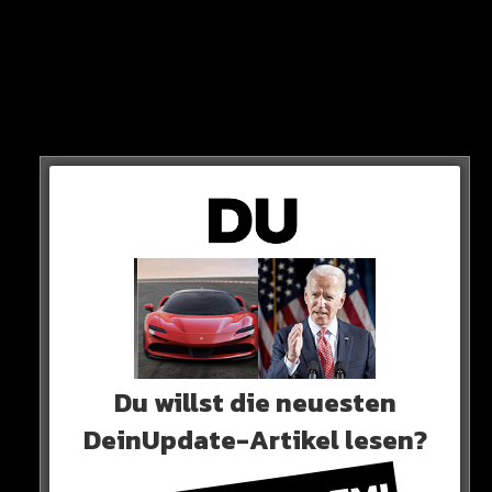
REICHWEITE
„Das hatte Nichts mit Gangs oder Verrat zu tun. Diese
Jungs wollten einfach Clout (Reichweite). Die dachten
sich: ‚Geil, ich kriege jetzt 50 Millionen Aufrufe bei
Twitter'“.
Du willst die neuesten
DeinUpdate-Artikel lesen?