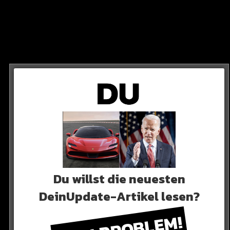
eibt ein gutes Land“
Du willst die neuesten
deutsche Bundespräsident zum Volk und fässt die
DeinUpdate-Artikel lesen?
Bezug auf alljene Menschen, die er als Feinde der