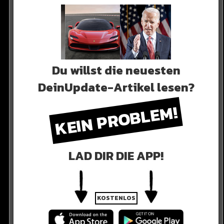
Du willst die neuesten
DeinUpdate-Artikel lesen?
egen England: WER
KEIN PROBLEM!
WINNT?
LAD DIR DIE APP!
KOSTENLOS
mpft bei der U21 EM um den Einzug ins Viertelfinale