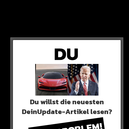
Im Jahr 2007 war es noch umgekehrt: Damals
verhüteten 55 Prozent mit der Pille und 36 Prozent mit
Kondom.
Du willst die neuesten
ZEITENWENDE!
DeinUpdate-Artikel lesen?