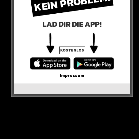
KEIN PROBLEM!
Bei den Marken schaut es ganz anders aus: Porsche
triumphiert mit 76%, dicht gefolgt von Land Rover mit
75% und Jaguar mit 73%.
LAD DIR DIE APP!
KOSTENLOS
Impressum
Hättet Ihr das gedacht?
HIER SEHT IHR ES