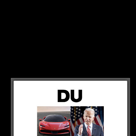
PODCAST
Ab März erwartet uns ein weiterer Podcast von
Bushido und zwar mit dem Reporter Peter Rossberg.
Zusätzlich verkündet er, dass es sehr brisant wird.
Man darf gespannt sein, was uns da erwartet…
HIER DER POST
Der Podcast von
@PRossberg
und mir startet im
März und wird sehr brisant.
— Bushido (@bush1do1978)
January 5, 2023