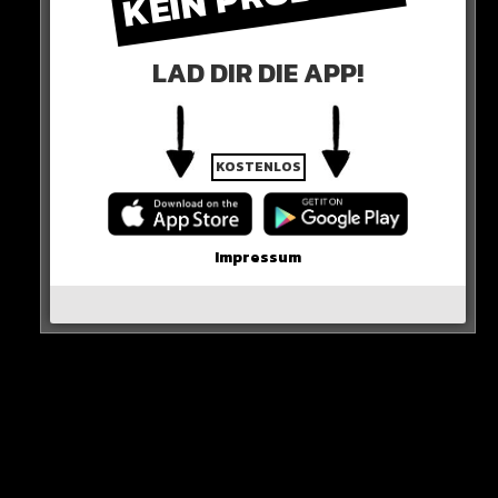
LAD DIR DIE APP!
KOSTENLOS
Geld verdient Trump damit aber angeblich nicht. Als
Impressum
Einnahmen nennt er 201 Dollar.
HIER DIE QUELLE
Erstmals seit dem Ende seiner Amtszeit hat der
ehemalige amerikanische Präsident Donald
Trump freiwillig seine Finanzen offengelegt. Der
Schritt ist Voraussetzung für die abermalige