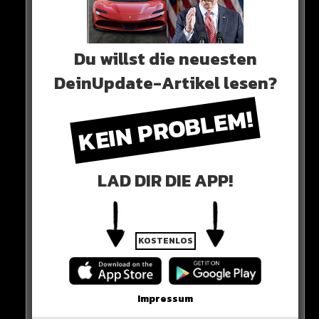
Du willst die neuesten
DeinUpdate-Artikel lesen?
KEIN PROBLEM!
LAD DIR DIE APP!
View this post on Instagram
KOSTENLOS
Impressum