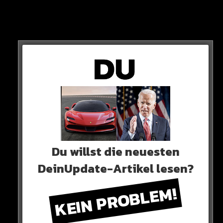
Einstimmig wählen Katja und Co. den sympathischen
Künstler in die nächste Runde. Hat er das Zeug zum
Superstar?
HIER SEHT IHR ES
Du willst die neuesten
DeinUpdate-Artikel lesen?
KEIN PROBLEM!