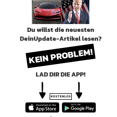
Du willst die neuesten
DeinUpdate-Artikel lesen?
KEIN PROBLEM!
LAD DIR DIE APP!
KOSTENLOS