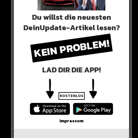
Du willst die neuesten
0 COMMENTS
DeinUpdate-Artikel lesen?
KEIN PROBLEM!
Neues Artikel
LAD DIR DIE APP!
Alle Rap-Songs die heute
erschienen sind!
KOSTENLOS
WICHTIGE NACHRICHT!
Impressum
Neueste Beiträge