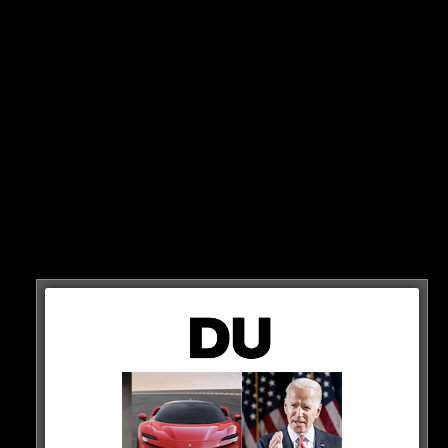
ACHTUNG, ACHTUNG!
Wenn du diese Nachricht lesen kannst, dann hast du
leider immer noch eine veraltete DeinUpdate-Version
auf deinem Handy und wirst in wenigen Tagen hier
keine Artikel mehr lesen können!
Gehe jetzt in deinen AppStore und aktualisiere ganz fix
deine DU-App um DeinUpdate 2.0 auf dein Handy zu
holen!
NEUE FEATURES!
ALLES VIEL SCHNELLER!
DEINUPDATE 2.0