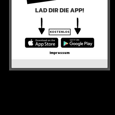
dafür, dass auf einer der Seiten russisches Blut vergossen
LAD DIR DIE APP!
werden kann. Wir drehen unsere Kolonnen um und kehren
in unsere Stützpunkte gemäß des Plans zurück“
KOSTENLOS
0 COMMENTS
Impressum
Neues Artikel
Alle Rap-Songs die heute
erschienen sind!
WICHTIGE NACHRICHT!