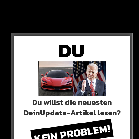
VOR DEN GRÜNEN!
VOR DER FDP!
Und damit vor jeder einzelnen Partei, die aktuell die
Bundesregierung stellt!
ZAHLEN
Laut der neuesten Hochrechnungen kommt die AfD in
Hessen auf 18,2 Prozent und in Bayern auf 16,2
Prozent.
Du willst die neuesten
DeinUpdate-Artikel lesen?
KEIN PROBLEM!