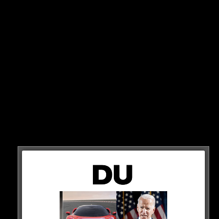
WAS FÜR EINE SENSATION!
In einem fulminanten Spiel scheidet der FC Bayern am
Mittwoch Abend gegen den 1. FC Saarbrücken im DFB-
Pokal raus!
1:2!
VERLOREN!
HIER SEHT IHR ES