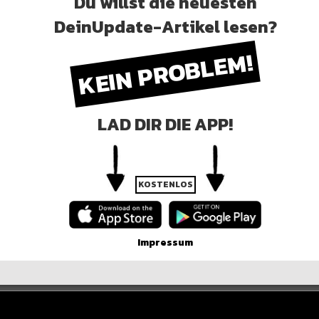
Du willst die neuesten
DeinUpdate-Artikel lesen?
KEIN PROBLEM!
LAD DIR DIE APP!
KOSTENLOS
Impressum