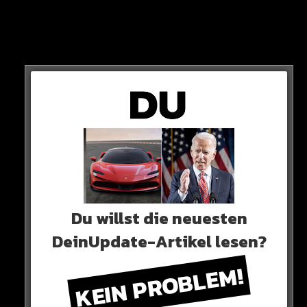
Thomas Tuchel keine Pläne mit Mané, da er nicht in sein
System passt. Das sind meine Informationen. Der Spieler
wird intern sehr kritisch gesehen“
So Plettenberg bei Sky90!
RUMMS!
Du willst die neuesten
DeinUpdate-Artikel lesen?
KEIN PROBLEM!