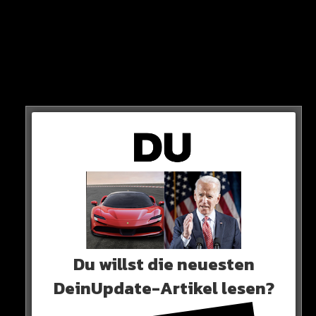
DENN:
Die Innenminister ALLER 16 Bundesländer sind
gegen den aktuellen Gesetzentwurf!
Das Vorhaben habe „gravierende negative
Auswirkungen“ auf die Bekämpfung der Organisierten
Kriminalität, auf den Kinder- und Jugendschutz sowie
den Gesundheitsschutz.
Zitat eines SPD-Politikers:
„Dem Gesetz würde ich so keinesfalls zustimmen“
Du willst die neuesten
DeinUpdate-Artikel lesen?