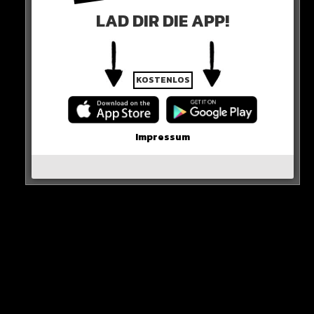
LAD DIR DIE APP!
KOSTENLOS
WEITERE LIEFERUNGEN
Impressum
Der Bundessicherheitsrat gibt auch grünes Licht für
ein U-Boot der Werft Thyssenkrupp Marine Systems,
das Israel bestellt hat.
Zudem erhält Pakistan drei Minenjagd-Boote der
Klasse MJ 333 aus Bundeswehrbeständen.