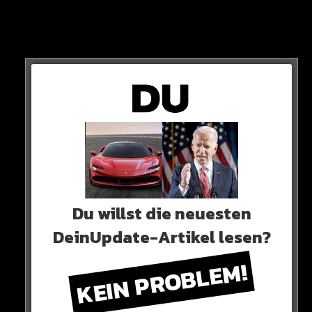
Olaf Scholz hebt das Verbot jetzt auf.
Die Raketen können an die 72 Eurofighter-Jets
montiert werden, die Saudi-Arabien betreibt…
Du willst die neuesten
DeinUpdate-Artikel lesen?
KEIN PROBLEM!