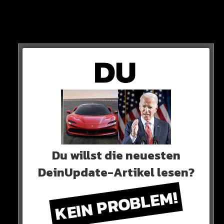
Insgesamt erreicht die Ampel 40 Prozent – und ist
damit weit entfernt von einer parlamentarischen
Mehrheit.
Du willst die neuesten
DeinUpdate-Artikel lesen?
KEIN PROBLEM!
Der Gewinner der Stunde ist definitiv, die in diesem
Tempo sogar irgendwann die stärkste Kraft im ganzen